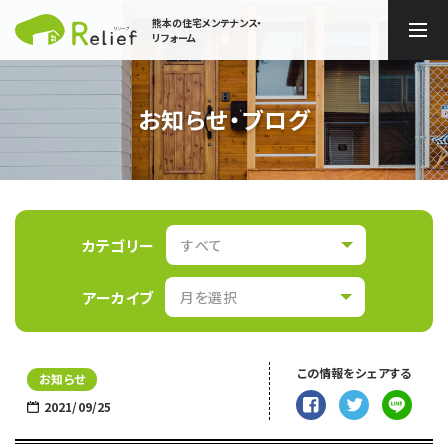
熊本の住宅メンテナンス・
リフォーム
お知らせ・ブログ
リリーフについて
事業内容
会社案内
カテゴリー
アネシスグループの取り組み
アーカイブ
お問い合わせ
この情報をシェアする
お知らせ
災害対策室
2021/09/25