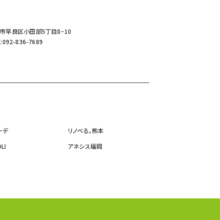
岡市早良区小田部5丁目8−10
:092-836-7689
ーデ
リノベる。熊本
LI
アネシス福岡